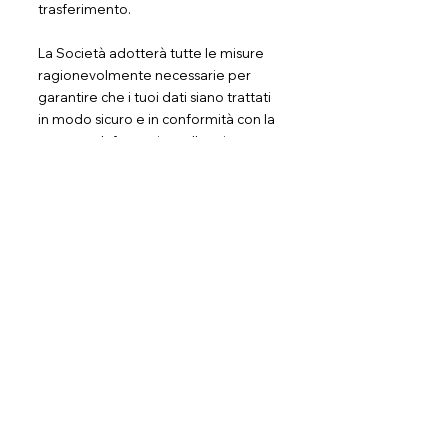
trasferimento.
La Società adotterà tutte le misure
ragionevolmente necessarie per
garantire che i tuoi dati siano trattati
in modo sicuro e in conformità con la
presente Informativa sulla privacy e
nessun trasferimento dei tuoi dati
personali avverrà a un'organizzazione
o un paese a meno che non ci siano
controlli adeguati in atto, inclusi i
sicurezza dei Suoi dati e altre
informazioni personali.
Eliminare i tuoi dati personali
L'utente ha il diritto di cancellare o
richiedere la nostra assistenza per la
cancellazione dei dati personali che
abbiamo raccolto su di lui.